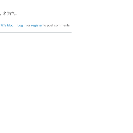
，名为气。
t 中国历法
's blog
Log in
or
register
to post comments