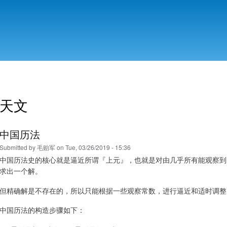
Skip to
main
content
天文
中国历法
Submitted by
毛贻军
on Tue, 03/26/2019 - 15:36
中国历法史的核心就是逼近所谓『上元』，也就是对由几乎所有能观察到
求出一个解。
但精确解是不存在的，所以只能根据一些观察常数，进行逼近和适时调整
中国历法的构造步骤如下：