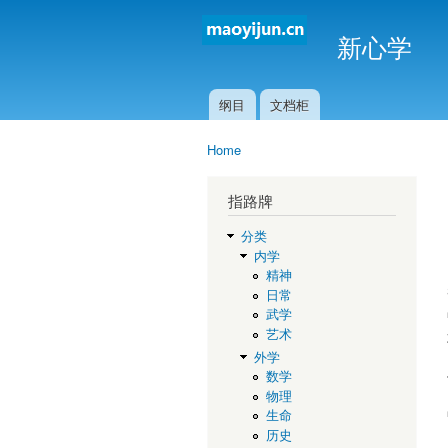
新心学
纲目
文档柜
Main menu
Home
You are here
指路牌
分类
内学
精神
日常
武学
艺术
外学
数学
物理
生命
历史