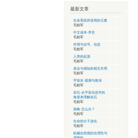
最新文章
生命系统所使用的元素
毛贻军
中文读本-序言
毛贻军
作用与信号、信息
毛贻军
人类的起源
毛贻军
表达与感知的相互作用
毛贻军
宇宙史-观测与推演
毛贻军
岩石-从宇宙信息学的
角度来理解岩石
毛贻军
策略-怎么办？
毛贻军
生命的分子进化
毛贻军
机械自然观的合理性与
局限性