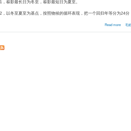
1，晷影最长日为冬至，晷影最短日为夏至。
2，以冬至夏至为基点，按照物候的循环表现，把一个回归年等分为24分
abou
Read more
毛贻军