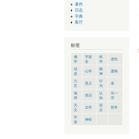
著作
日志
字典
客厅
标签
佛
宇宙
科
进化
学
史
学
信
精
心学
逻辑
息
神
六
行
意义
道
艺
为
地
认
马一
意识
球
知
浮
天
语
文学
哲学
文
文
宇
神经
宙