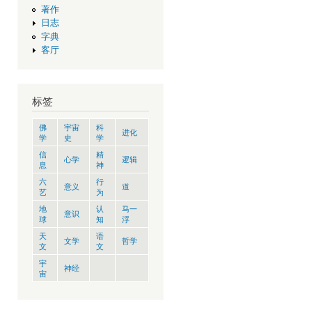
著作
日志
字典
客厅
标签
佛
宇宙
科
进化
学
史
学
信
精
心学
逻辑
息
神
六
行
意义
道
艺
为
地
认
马一
意识
球
知
浮
天
语
文学
哲学
文
文
宇
神经
宙