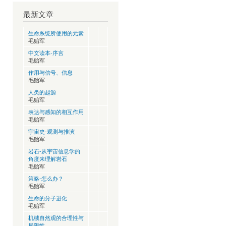
最新文章
生命系统所使用的元素
毛贻军
中文读本-序言
毛贻军
作用与信号、信息
毛贻军
人类的起源
毛贻军
表达与感知的相互作用
毛贻军
宇宙史-观测与推演
毛贻军
岩石-从宇宙信息学的
角度来理解岩石
毛贻军
策略-怎么办？
毛贻军
生命的分子进化
毛贻军
机械自然观的合理性与
局限性