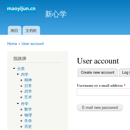
Ski
mai
新心学
con
纲目
文档柜
Main menu
Home
»
User account
You are here
User account
指路牌
分类
Create new account
Log 
内学
Primary tabs
精神
Username or e-mail address
*
日常
武学
艺术
外学
数学
物理
生命
历史