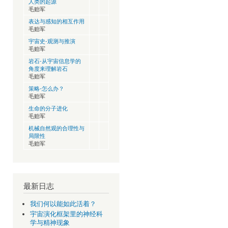
人类的起源
毛贻军
表达与感知的相互作用
毛贻军
宇宙史-观测与推演
毛贻军
岩石-从宇宙信息学的
角度来理解岩石
毛贻军
策略-怎么办？
毛贻军
生命的分子进化
毛贻军
机械自然观的合理性与
局限性
毛贻军
最新日志
我们何以能如此活着？
宇宙演化框架里的神经科
学与精神现象