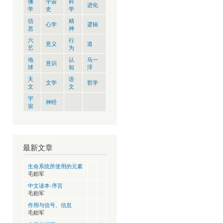
佛
宇宙
科
进化
学
史
学
信
精
心学
逻辑
息
神
六
行
意义
道
艺
为
地
认
马一
意识
球
知
浮
天
语
文学
哲学
文
文
宇
神经
宙
最新文章
生命系统所使用的元素
毛贻军
中文读本-序言
毛贻军
作用与信号、信息
毛贻军