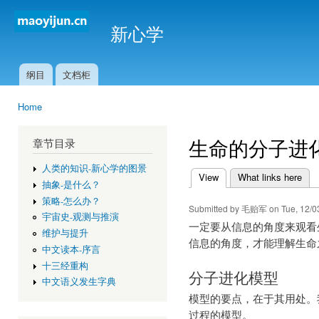
Ski
mai
新心学
con
纲目
文档柜
Main menu
Home
You are here
生命的分子进
章节目录
人类的知识-新心学的图景
View
(active tab)
What links here
抽象-是什么？
Primary tabs
策略-怎么办？
Submitted by
毛贻军
on Tue, 12/0
宇宙史-观测与推演
一定要从信息的角度来观看
维护与提升
信息的角度，才能理解生命
中文读本-序言
十三经重构
分子进化模型
中文语义发生字典
模型的要点，在于其用处。
过程的模型。