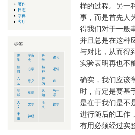
著作
样的过程。另一
日志
事，而是首先人
字典
客厅
得我们对于一般
并且总是在这种
标签
与对比，从而得
佛
宇宙
科
进化
学
史
学
实验表明再也不
信
精
心学
逻辑
息
神
确实，我们应该
六
行
意义
道
艺
为
时，肯定是要基
地
认
马一
意识
球
知
浮
是在于我们是不
天
语
文学
哲学
文
文
进行随后的工作
宇
神经
宙
有用必须经过实