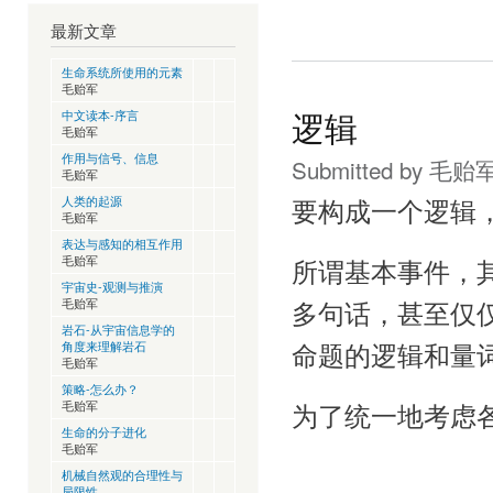
最新文章
生命系统所使用的元素
毛贻军
中文读本-序言
逻辑
毛贻军
作用与信号、信息
Submitted by
毛贻
毛贻军
人类的起源
要构成一个逻辑
毛贻军
表达与感知的相互作用
毛贻军
所谓基本事件，
宇宙史-观测与推演
毛贻军
多句话，甚至仅
岩石-从宇宙信息学的
角度来理解岩石
命题的逻辑和量
毛贻军
策略-怎么办？
毛贻军
为了统一地考虑
生命的分子进化
毛贻军
机械自然观的合理性与
局限性