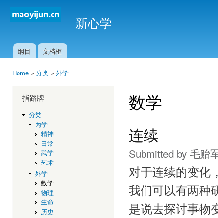
Ski
mai
新心学
con
纲目
文档柜
Main menu
Home
»
分类
»
外学
You are here
数学
指路牌
分类
内学
连续
精神
日常
Submitted by
毛贻
武学
艺术
对于连续的变化
外学
数学
我们可以有两种
物理
生命
是说去探讨事物
历史