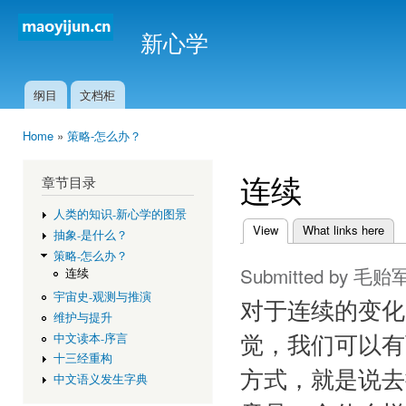
Ski
mai
新心学
con
纲目
文档柜
Main menu
Home
»
策略-怎么办？
You are here
连续
章节目录
人类的知识-新心学的图景
View
(active tab)
What links here
抽象-是什么？
Primary tabs
策略-怎么办？
Submitted by
毛贻
连续
宇宙史-观测与推演
对于连续的变化
维护与提升
中文读本-序言
觉，我们可以有
十三经重构
方式，就是说去
中文语义发生字典