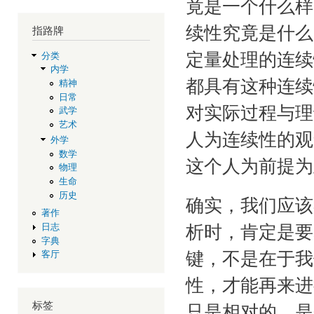
竟是一个什么样
续性究竟是什么
指路牌
分类
定量处理的连续
内学
都具有这种连续
精神
日常
对实际过程与理
武学
艺术
人为连续性的观
外学
数学
这个人为前提为
物理
生命
历史
确实，我们应该
著作
日志
析时，肯定是要
字典
客厅
键，不是在于我
性，才能再来进
标签
只是相对的，是