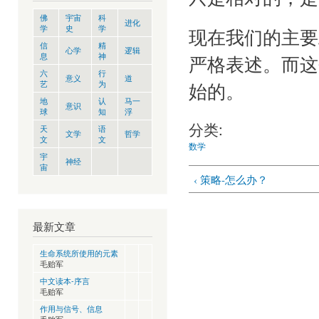
佛
宇宙
科
进化
学
史
学
现在我们的主要
信
精
心学
逻辑
息
神
严格表述。而这
六
行
意义
道
艺
为
始的。
地
认
马一
意识
球
知
浮
分类:
天
语
文学
哲学
文
文
数学
宇
神经
宙
‹ 策略-怎么办？
最新文章
生命系统所使用的元素
毛贻军
中文读本-序言
毛贻军
作用与信号、信息