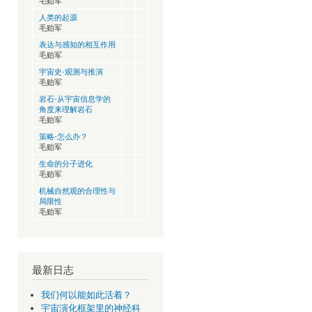
毛贻军
人类的起源
毛贻军
表达与感知的相互作用
毛贻军
宇宙史-观测与推演
毛贻军
岩石-从宇宙信息学的
角度来理解岩石
毛贻军
策略-怎么办？
毛贻军
生命的分子进化
毛贻军
机械自然观的合理性与
局限性
毛贻军
最新日志
我们何以能如此活着？
宇宙演化框架里的神经科