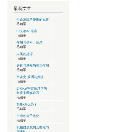
最新文章
生命系统所使用的元素
毛贻军
中文读本-序言
毛贻军
作用与信号、信息
毛贻军
人类的起源
毛贻军
表达与感知的相互作用
毛贻军
宇宙史-观测与推演
毛贻军
岩石-从宇宙信息学的
角度来理解岩石
毛贻军
策略-怎么办？
毛贻军
生命的分子进化
毛贻军
机械自然观的合理性与
局限性