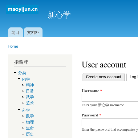
Ski
mai
新心学
con
纲目
文档柜
Main menu
Home
You are here
User account
指路牌
分类
Create new account
Log 
内学
Primary tabs
精神
Username
*
日常
武学
艺术
Enter your 新心学 username.
外学
Password
*
数学
物理
生命
Enter the password that accompanies 
历史