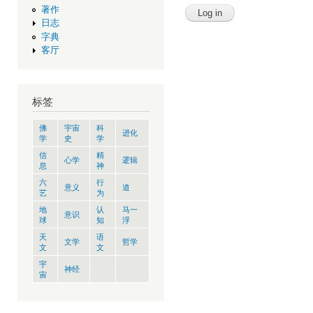
著作
日志
字典
客厅
标签
佛
宇宙
科
进化
学
史
学
信
精
心学
逻辑
息
神
六
行
意义
道
艺
为
地
认
马一
意识
球
知
浮
天
语
文学
哲学
文
文
宇
神经
宙